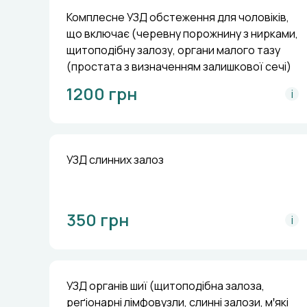
Комплесне УЗД обстеження для чоловіків,
що включає (черевну порожнину з нирками,
щитоподібну залозу, органи малого тазу
(простата з визначенням залишкової сечі)
1200 грн
i
УЗД слинних залоз
350 грн
i
УЗД органів шиї (щитоподібна залоза,
реґіонарні лімфовузли, слинні залози, мꞌякі