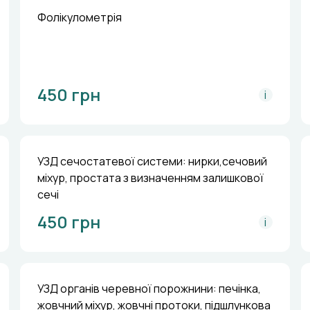
Фолікулометрія
450 грн
i
УЗД сечостатевої системи: нирки,сечовий
міхур, простата з визначенням залишкової
сечі
450 грн
i
УЗД органів черевної порожнини: печінка,
жовчний міхур, жовчні протоки, підшлункова