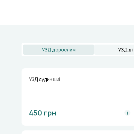
УЗД дорослим
УЗД ді
УЗД судин шиі
450 грн
i