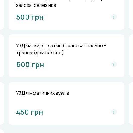
залоза, селезінка
500 грн
i
УЗД матки, додатків (трансвагінально +
трансабдомінально)
600 грн
i
УЗД лімфатичних вузлів
450 грн
i