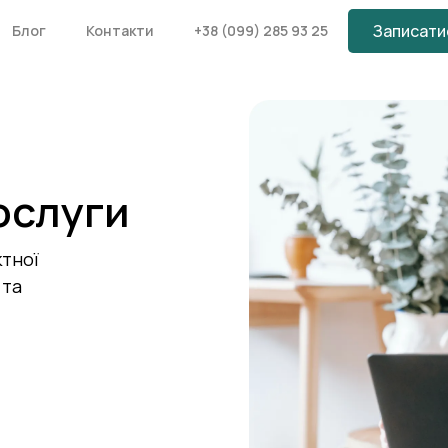
Записати
Блог
Контакти
+38 (099) 285 93 25
ослуги
ктної
 та