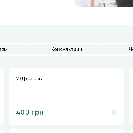
тям
Консультації
Ч
УЗД легень
400 грн
i