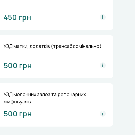
450 грн
i
УЗД матки, додатків (трансабдомінально)
500 грн
i
УЗД молочних залоз та регіонарних
лімфовузлів
500 грн
i