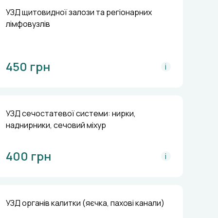
УЗД щитовидної залози та регіонарних
лімфовузлів
450 грн
i
УЗД сечостатевої системи: нирки,
наднирники, сечовий міхур
400 грн
i
УЗД органів калитки (яєчка, пахові канали)