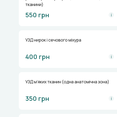
тканини)
550 грн
i
УЗД нирок і сечового міхура
400 грн
i
УЗД м’яких тканин (одна анатомічна зона)
350 грн
i